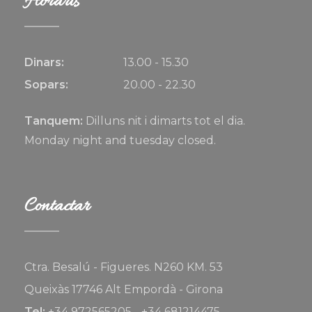
Horaris
Dinars:
13.00 - 15.30
Sopars:
20.00 - 22.30
Tanquem:
Dilluns nit i dimarts tot el dia.
Monday night and tuesday closed.
Contactar
Ctra. Besalú - Figueres. N260 KM. 53
Queixàs 17746 Alt Empordà - Girona
Tel:
+34 972565205 - +34 681214475