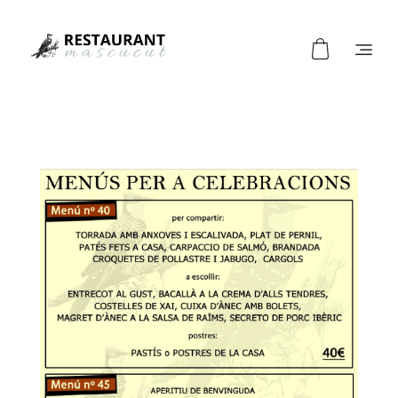
Restaurant Mascucut
Restaurant de típica cuida catalana