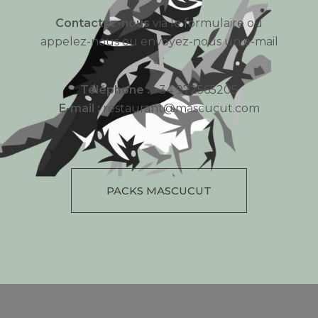
Contactez-nous
via le formulaire ou
appelez-nous ou envoyez-nous un e-mail
à :
Téléphone :
+34 972565205
E-mail :
restaurant@mascucut.com
PACKS MASCUCUT