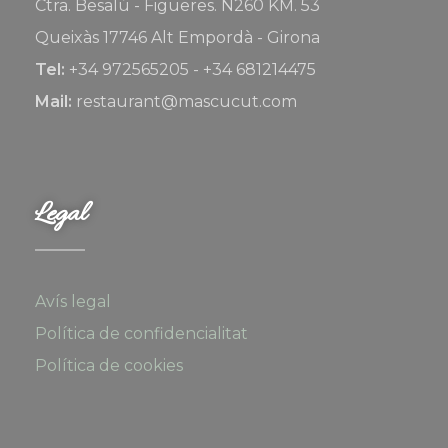
Ctra. Besalú - Figueres. N260 KM. 53
Queixàs 17746 Alt Empordà - Girona
Tel:
+34 972565205 - +34 681214475
Mail:
restaurant@mascucut.com
Legal
Avís legal
Política de confidencialitat
Política de cookies