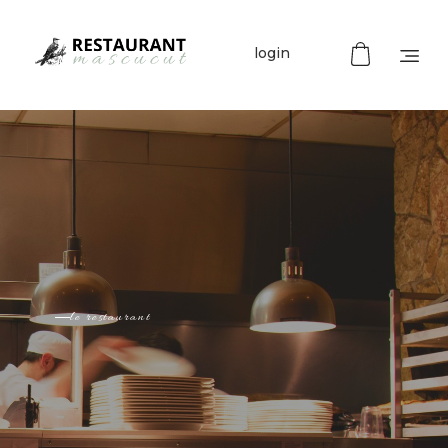
login
Restaurant Mascucut
Restaurant de típica cuida catalana
le restaurant