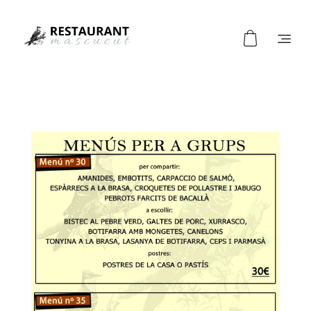
Restaurant Mascucut
Restaurant de típica cuida catalana